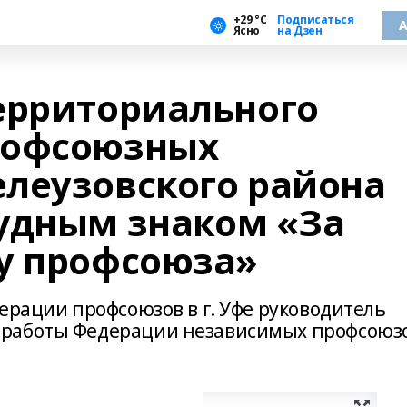
+29 °С
Подписаться
А
Ясно
на Дзен
ерриториального
рофсоюзных
леузовского района
удным знаком «За
у профсоюза»
ерации профсоюзов в г. Уфе руководитель
 работы Федерации независимых профсоюз