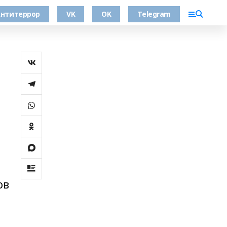
нтитеррор
VK
OK
Telegram
ов