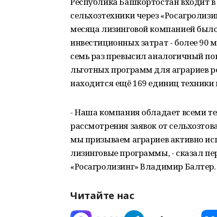
Республика Башкортостан входит в
сельхозтехники через «Росагролизин
месяца лизинговой компанией был
инвестиционных затрат - более 90 
семь раз превысил аналогичный пок
льготных программ для аграриев р
находится ещё 169 единиц техники 
- Наша компания обладает всеми 
рассмотрения заявок от сельхозто
мы призываем аграриев активно ис
лизинговые программы, - сказал пе
«Росагролизинг» Владимир Балтер.
Читайте нас