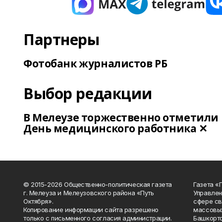
Партнеры
Фотобанк журналистов РБ
Выбор редакции
В Мелеузе торжественно отметили
День медицинского работника ✕
© 2015-2026 Общественно-политическая газета
Газета «
г. Мелеуза и Мелеузовского района «Путь
Управлен
Октября».
сфере св
Копирование информации сайта разрешено
массовых
только с письменного согласия администрации.
Башкорто