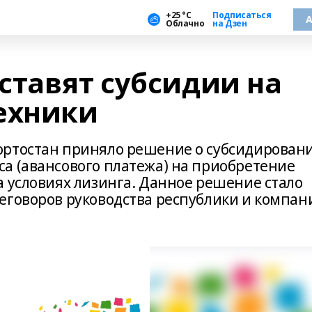
+25 °С
Подписаться
А
Облачно
на Дзен
ставят субсидии на
ехники
ортостан приняло решение о субсидирован
а (авансового платежа) на приобретение
а условиях лизинга. Данное решение стало
еговоров руководства республики и компан