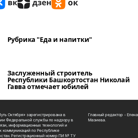
Рубрика "Еда и напитки"
Заслуженный строитель
Республики Башкортостан Николай
Гавва отмечает юбилей
Путь Октября» зарегистрирована в
Главный редактор - Елен
ии Федеральной службы по надзору в
Мазиева.
язи, информационных технологий и
 коммуникаций по Республике
стан. Регистрационный номер ПИ № ТУ