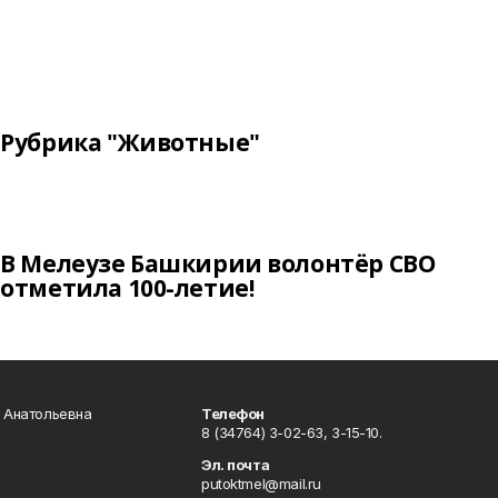
Рубрика "Животные"
В Мелеузе Башкирии волонтёр СВО
отметила 100-летие!
а Анатольевна
Телефон
8 (34764) 3-02-63, 3-15-10.
Эл. почта
putoktmel@mail.ru