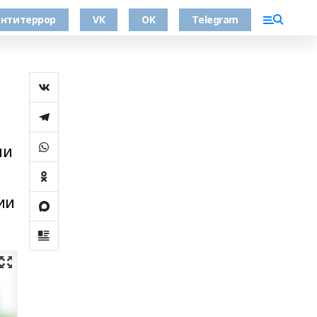
нтитеррор
VK
OK
Telegram
ии
ии