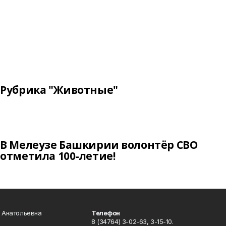
Рубрика "Животные"
В Мелеузе Башкирии волонтёр СВО
отметила 100-летие!
а Анатольевна
Телефон
8 (34764) 3-02-63, 3-15-10.