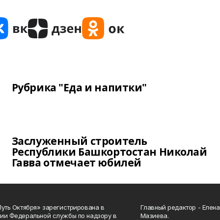
Рубрика "Еда и напитки"
Заслуженный строитель
Республики Башкортостан Николай
Гавва отмечает юбилей
Путь Октября» зарегистрирована в
Главный редактор - Елен
ии Федеральной службы по надзору в
Мазиева.