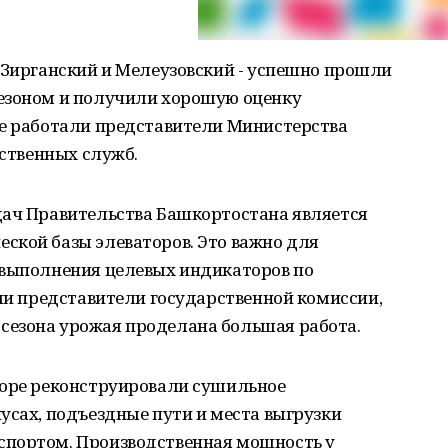
 Зирганский и Мелеузовский - успешно прошли
езоном и получили хорошую оценку
не работали представители Министерства
тственных служб.
дач Правительства Башкортостана является
ской базы элеваторов. Это важно для
 выполнения целевых индикаторов по
или представители государственной комиссии,
сезона урожая проделана большая работа.
торе реконструировали сушильное
усах, подъездные пути и места выгрузки
спортом. Производственная мощность у