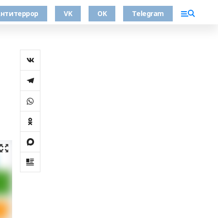
нтитеррор
VK
OK
Telegram