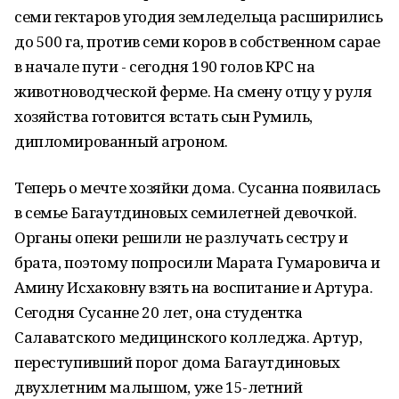
семи гектаров угодия земледельца расширились
до 500 га, против семи коров в собственном сарае
в начале пути - сегодня 190 голов КРС на
животноводческой ферме. На смену отцу у руля
хозяйства готовится встать сын Румиль,
дипломированный агроном.
Теперь о мечте хозяйки дома. Сусанна появилась
в семье Багаутдиновых семилетней девочкой.
Органы опеки решили не разлучать сестру и
брата, поэтому попросили Марата Гумаровича и
Амину Исхаковну взять на воспитание и Артура.
Сегодня Сусанне 20 лет, она студентка
Салаватского медицинского колледжа. Артур,
переступивший порог дома Багаутдиновых
двухлетним малышом, уже 15-летний