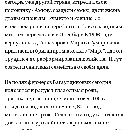
сегодня уже другой стране, встретил свою
половинку - Амину, создали семью, дали жизнь
двоим сыновьям - Румилю и Равилю. Со
временем решили перебраться ближе к родным
местам, переехали в г. Оренбург. В 1996 году
вернулись в д. Акназарово. Марата Гумаровича
пригласили бригадиром в колхоз “Марс”, где он
трудился до расформирования хозяйства. И тут
созрел план главы семейства о своём деле.
На полях фермеров Багаутдиновых сегодня
колосятся и радуют глаз озимая рожь,
тритикале, пшеница, ячмень и овёс. 100 га
отведены под подсолнечник, 80 га - под
многолетние травы. Сена в этом году заготовили
достаточно, урожайность зерновых - выше