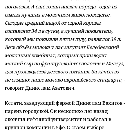
поголовья. А ещё голштинская порода - одна из
самых лучших в молочном животноводстве.
Сегодня средний надой от одной коровы
составляет 34 л в сутки, а лучший показатель,
который мы показали в этом году, равнялся 39 л.
Весь объём молока у нас закупает Белебеевский
молочный комбинат, который производит
мягкий сыр по французской технологии и Мелеуз,
для производства детского питания. За качество
не стыдно: наше молоко европейского стандарта
, -
говорит Динислам Азатович.
Кстати, заведующий фермой Динислам Вахитов -
парень городской. Он несколько лет назад
окончил нефтяной университет и работал в
крупной компании в Уфе. О своём выборе