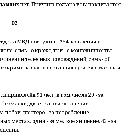
адавших нет. Причина пожара устанавливается.
02
 Отдела МВД поступило 264 заявления и
сле: семь - о краже, три - о мошенничестве,
причинении телесных повреждений, семь - об
я без криминальной составляющей. За отчётный
 привлечён 91 чел., в том числе 29 - за
ез маски, двое - за неисполнение
за побои, шестеро - за потребление
х местах, один - за мелкое хищение, 42 - за
янения.