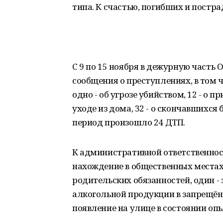
типа. К счастью, погибших и постр
С 9 по 15 ноября в дежурную часть
сообщения о преступлениях, в том чи
одно - об угрозе убийством, 12 - о 
уходе из дома, 32 - о скончавшихс
период произошло 24 ДТП.
К административной ответственности
нахождение в общественных местах б
родительских обязанностей, один - 
алкогольной продукции в запрещённы
появление на улице в состоянии опь