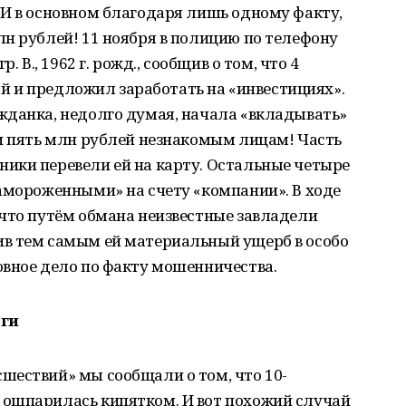
 И в основном благодаря лишь одному факту,
н рублей! 11 ноября в полицию по телефону
. В., 1962 г. рожд., сообщив о том, что 4
ный и предложил заработать на «инвестициях».
жданка, недолго думая, начала «вкладывать»
ти пять млн рублей незнакомым лицам! Часть
ики перевели ей на карту. Остальные четыре
амороженными» на счету «компании». В ходе
 что путём обмана неизвестные завладели
в тем самым ей материальный ущерб в особо
овное дело по факту мошенничества.
оги
шествий» мы сообщали о том, что 10-
ошпарилась кипятком. И вот похожий случай