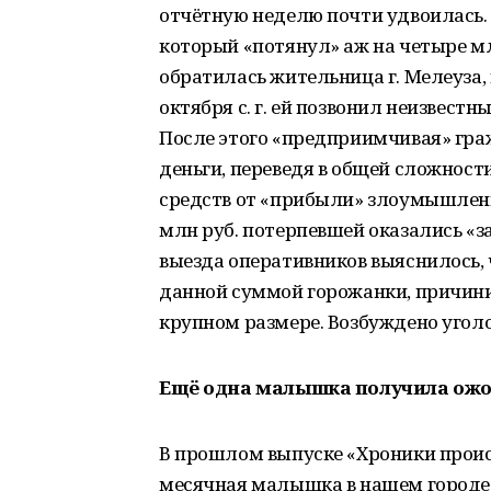
отчётную неделю почти удвоилась.
который «потянул» аж на четыре мл
обратилась жительница г. Мелеуза, гр
октября с. г. ей позвонил неизвест
После этого «предприимчивая» гра
деньги, переведя в общей сложнос
средств от «прибыли» злоумышленн
млн руб. потерпевшей оказались «з
выезда оперативников выяснилось,
данной суммой горожанки, причини
крупном размере. Возбуждено угол
Ещё одна малышка получила ож
В прошлом выпуске «Хроники проис
месячная малышка в нашем городе 