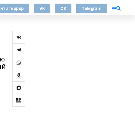
нтитеррор
VK
OK
Telegram
ую
ый