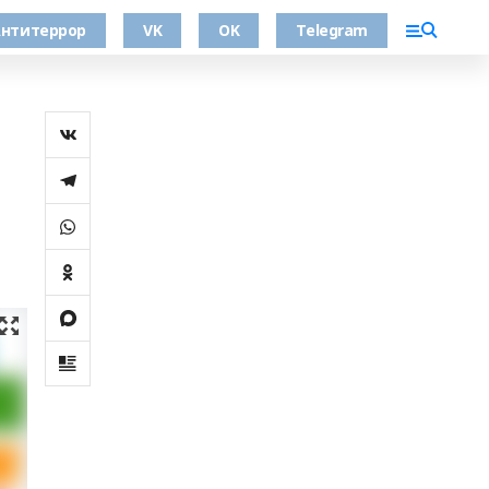
нтитеррор
VK
OK
Telegram