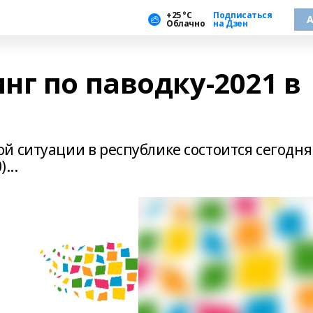
+25 °С
Подписаться
А
Облачно
на Дзен
г по паводку-2021 в
й ситуации в республике состоится сегодня
...