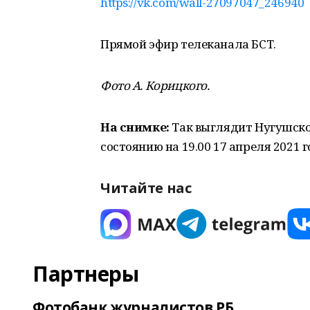
https://vk.com/wall-27097047_246940
Прямой эфир телеканала БСТ.
Фото А. Корицкого.
На снимке:
Так выглядит Нугушско
состоянию на 19.00 17 апреля 2021 г
Читайте нас
Партнеры
Фотобанк журналистов РБ