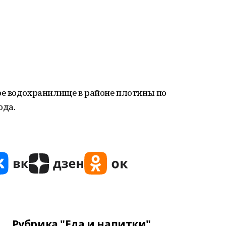
е водохранилище в районе плотины по
ода.
Рубрика "Еда и напитки"