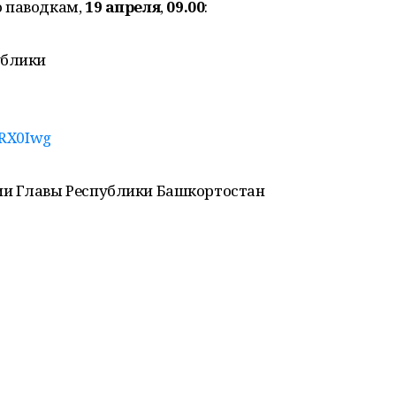
о паводкам,
19 апреля
,
09.00
:
ублики
4RX0Iwg
ии Главы Республики Башкортостан
2