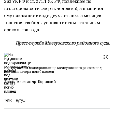
263 УК РФ и ст. 271.1 УК РФ, повлёкшее по
неосторожности смерть человека), и назначил
ему наказание в виде двух лет шести месяцев
лишения свободы условно с испытательным
сроком три года.
Пресс-служба Мелеузовского районного суда.
На Нугушском водохранилище Мелеузовского района под
винтами катера погиб пловец
Автор:
Александр Корицкий
Теги:
нугуш