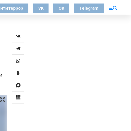
нтитеррор
VK
OK
Telegram
е