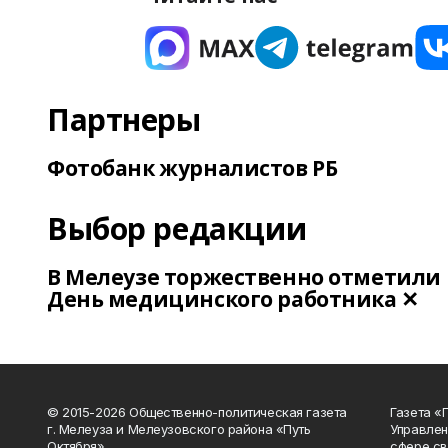
Партнеры
Фотобанк журналистов РБ
Выбор редакции
В Мелеузе торжественно отметили
День медицинского работника ✕
© 2015-2026 Общественно-политическая газета
Газета «
г. Мелеуза и Мелеузовского района «Путь
Управлен
Октября».
сфере св