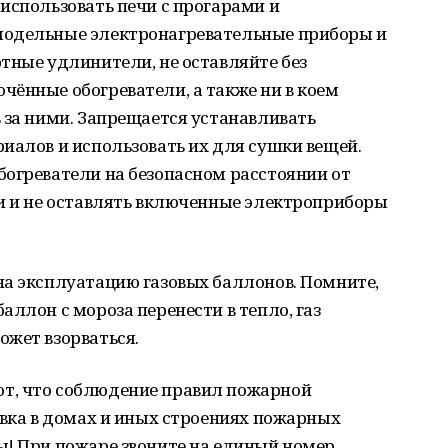
использовать печи с прогарами и
модельные электронагревательные приборы и
тные удлинители, не оставляйте без
ённые обогреватели, а также ни в коем
 за ними. Запрещается устанавливать
иалов и использовать их для сушки вещей.
богреватели на безопасном расстоянии от
ти и не оставлять включенные электроприборы
на эксплуатацию газовых баллонов. Помните,
ллон с мороза перенести в тепло, газ
ожет взорваться.
т, что соблюдение правил пожарной
овка в домах и иных строениях пожарных
ы! При пожаре звоните на единый номер