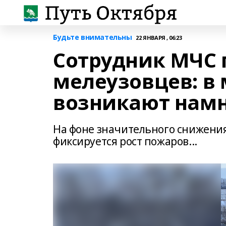
Будьте внимательны
22 ЯНВАРЯ , 06:23
Сотрудник МЧС
мелеузовцев: в
возникают намн
На фоне значительного снижения
фиксируется рост пожаров...