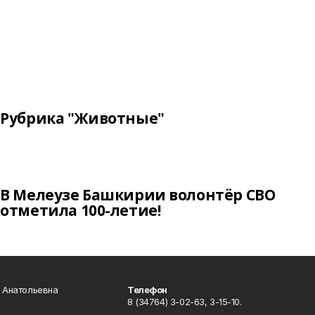
Рубрика "Животные"
В Мелеузе Башкирии волонтёр СВО
отметила 100-летие!
а Анатольевна
Телефон
8 (34764) 3-02-63, 3-15-10.