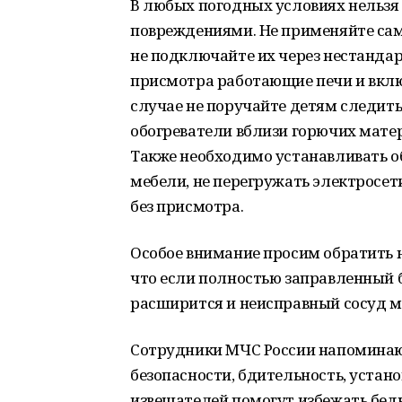
В любых погодных условиях нельзя 
повреждениями. Не применяйте са
не подключайте их через нестандар
присмотра работающие печи и включ
случае не поручайте детям следить
обогреватели вблизи горючих матер
Также необходимо устанавливать о
мебели, не перегружать электросе
без присмотра.
Особое внимание просим обратить 
что если полностью заправленный ба
расширится и неисправный сосуд м
Сотрудники МЧС России напоминаю
безопасности, бдительность, устан
извещателей помогут избежать бед