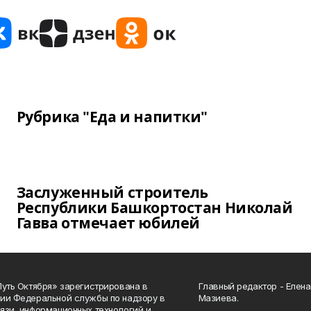
Рубрика "Еда и напитки"
Заслуженный строитель
Республики Башкортостан Николай
Гавва отмечает юбилей
Путь Октября» зарегистрирована в
Главный редактор - Елен
ии Федеральной службы по надзору в
Мазиева.
язи, информационных технологий и