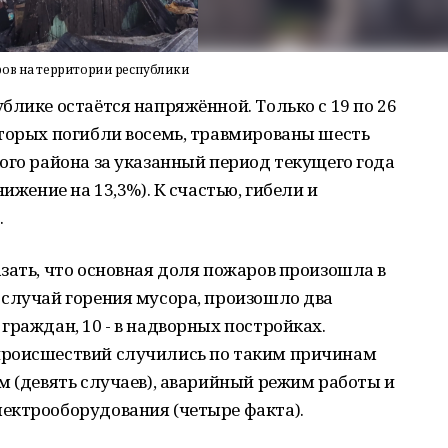
ров на территории республики
блике остаётся напряжённой. Только с 19 по 26
оторых погибли восемь, травмированы шесть
ого района за указанный период текущего года
ижение на 13,3%). К счастью, гибели и
.
зать, что основная доля пожаров произошла в
 случай горения мусора, произошло два
граждан, 10 - в надворных постройках.
происшествий случились по таким причинам
м (девять случаев), аварийный режим работы и
ектрооборудования (четыре факта).