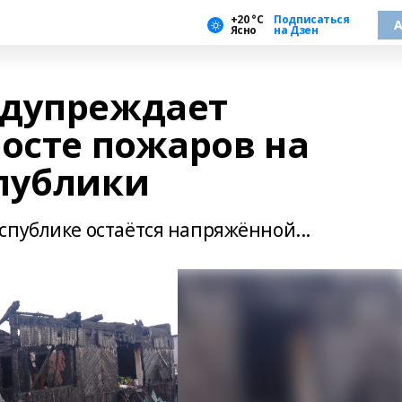
+20 °С
Подписаться
А
Ясно
на Дзен
едупреждает
росте пожаров на
публики
спублике остаётся напряжённой...