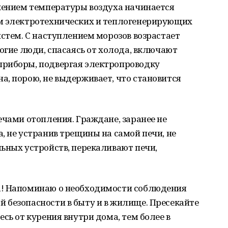
ижением температуры воздуха начинается
м электротехнических и теплогенерирующих
истем. С наступлением морозов возрастает
ногие люди, спасаясь от холода, включают
приборы, подвергая электропроводку
, порою, не выдерживает, что становится
ечами отопления. Граждане, заранее не
, не устранив трещины на самой печи, не
ьных устройств, перекаливают печи,
а! Напоминаю о необходимости соблюдения
 безопасности в быту и в жилище. Пресекайте
сь от курения внутри дома, тем более в