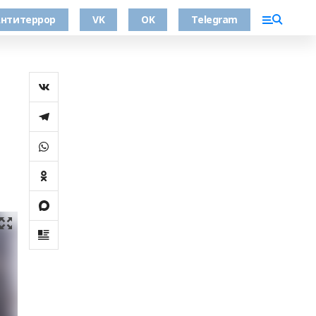
нтитеррор
VK
OK
Telegram