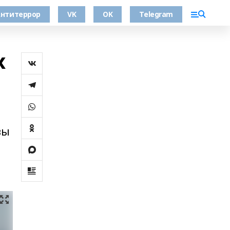
нтитеррор
VK
OK
Telegram
х
вы