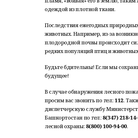
пламя, «вбивая» его в землю, таким
одеждой из плотной ткани.
Последствия ежегодных природных
животных. Например, из-за возник
плодородной почвы происходит сил
редких популяций птиц и животных
Будьте бдительны! Если мы сохрани
будущее!
В случае обнаружения лесного пожа
просим вас звонить по
тел
.:
112
. Так
диспетчерскую службу Министерств
Башкортостан по
тел
.:
8(347) 218-14
лесной охраны:
8(800) 100-94-00
.