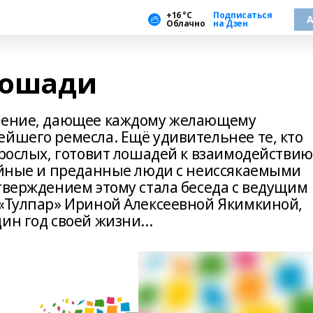
+16 °С
Подписаться
А
Облачно
на Дзен
 лошади
вление, дающее каждому желающему
ейшего ремесла. Ещё удивительнее те, кто
зрослых, готовит лошадей к взаимодействию
дейные и преданные люди с неиссякаемыми
тверждением этому стала беседа с ведущим
 «Тулпар» Ириной Алексеевной Якимкиной,
ин год своей жизни...