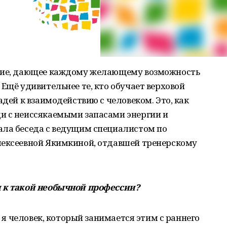
ение, дающее каждому желающему возможность
Ещё удивительнее те, кто обучает верховой
адей к взаимодействию с человеком. Это, как
и с неиссякаемыми запасами энергии и
ала беседа с ведущим специалистом по
лексеевной Якимкиной, отдавшей тренерскому
и к такой необычной профессии?
, я человек, который занимается этим с раннего