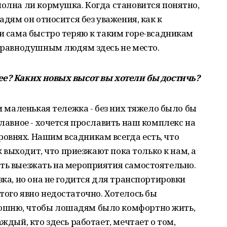
полна ли кормушка. Когда становится понятно,
адям он относится без уважения, как к
 и сама быстро теряю к таким горе-всадникам
: равнодушным людям здесь не место.
ее? Каких новых высот вы хотели бы достичь?
 и маленькая тележка - без них тяжело было бы
главное - хочется прославить наш комплекс на
овнях. Нашим всадникам всегда есть, что
ак выходит, что приезжают пока только к нам, а
сть выезжать на мероприятия самостоятельно.
зка, но она не годится для транспортировки
того явно недостаточно. Хотелось бы
юшню, чтобы лошадям было комфортно жить,
аждый, кто здесь работает, мечтает о том,