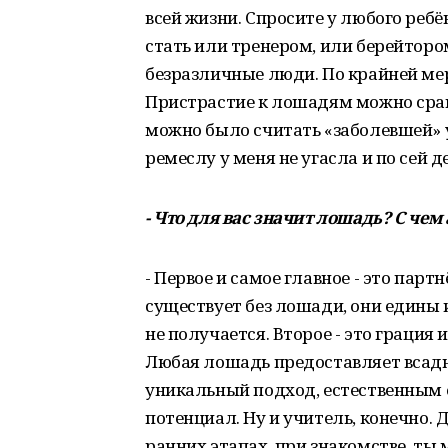
всей жизни. Спросите у любого ребён
стать или тренером, или берейтором
безразличные люди. По крайней мере
Пристрастие к лошадям можно сравн
можно было считать «заболевшей» уж
ремеслу у меня не угасла и по сей д
- Что для вас значит лошадь? С чем
- Первое и самое главное - это парт
существует без лошади, они едины 
не получается. Второе - это грация 
Любая лошадь предоставляет всадн
уникальный подход, естественным о
потенциал. Ну и учитель, конечно. 
ранних этапах, при знакомстве, ты