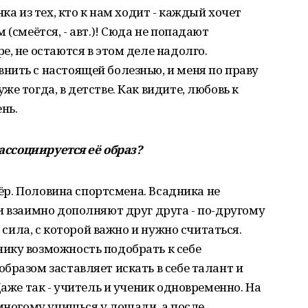
ка из тех, кто к нам ходит - каждый хочет
 (смеётся, - авт.)! Сюда не попадают
, не остаются в этом деле надолго.
ить с настоящей болезнью, и меня по праву
е тогда, в детстве. Как видите, любовь к
ень.
 ассоциируется её образ?
нёр. Половина спортсмена. Всадника не
и взаимно дополняют друг друга - по-другому
и сила, с которой важно и нужно считаться.
ику возможность подобрать к себе
бразом заставляет искать в себе талант и
Даже так - учитель и ученик одновременно. На
 многому учишься у лошади, а после