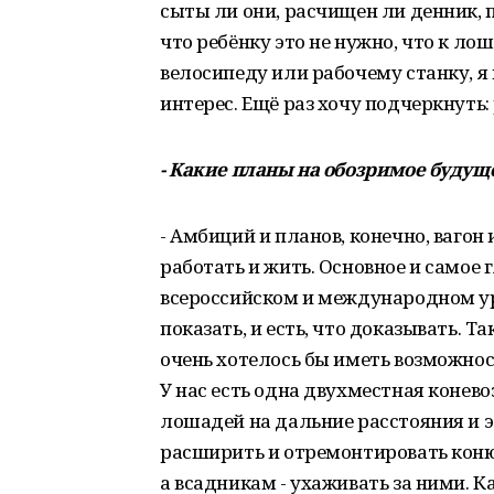
сыты ли они, расчищен ли денник, 
что ребёнку это не нужно, что к лош
велосипеду или рабочему станку, я
интерес. Ещё раз хочу подчеркнуть
- Какие планы на обозримое будущ
- Амбиций и планов, конечно, вагон
работать и жить. Основное и самое 
всероссийском и международном ур
показать, и есть, что доказывать. Т
очень хотелось бы иметь возможно
У нас есть одна двухместная конево
лошадей на дальние расстояния и э
расширить и отремонтировать кон
а всадникам - ухаживать за ними. К