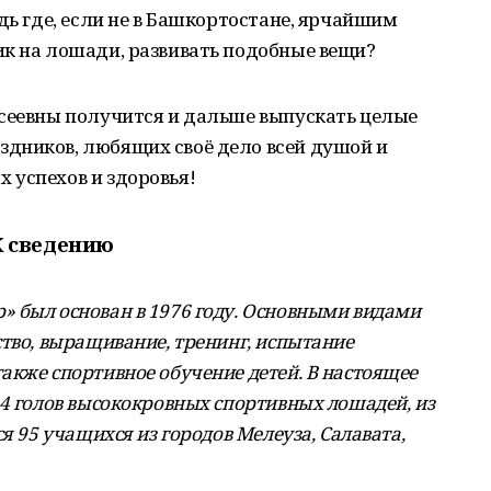
дь где, если не в Башкортостане, ярчайшим
ик на лошади, развивать подобные вещи?
ксеевны получится и дальше выпускать целые
дников, любящих своё дело всей душой и
 успехов и здоровья!
К сведению
 был основан в 1976 году. Основными видами
ство, выращивание, тренинг, испытание
акже спортивное обучение детей. В настоящее
14 голов высококровных спортивных лошадей, из
я 95 учащихся из городов Мелеуза, Салавата,