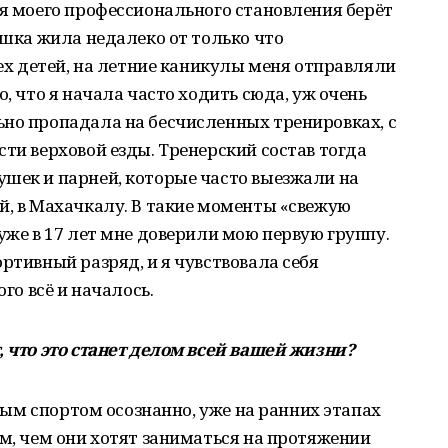
ия моего профессионального становления берёт
ушка жила недалеко от только что
сех детей, на летние каникулы меня отправляли
о, что я начала часто ходить сюда, уж очень
ьно пропадала на бесчисленных тренировках, с
сти верховой езды. Тренерский состав тогда
ушек и парней, которые часто выезжали на
й, в Махачкалу. В такие моменты «свежую
уже в 17 лет мне доверили мою первую группу.
ртивный разряд, и я чувствовала себя
ого всё и началось.
, что это станет делом всей вашей жизни?
нным спортом осознанно, уже на ранних этапах
ом, чем они хотят заниматься на протяжении