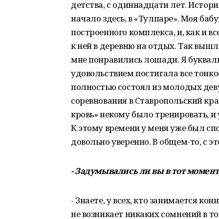
детства, с одиннадцати лет. Истор
начало здесь, в «Тулпаре». Моя баб
построенного комплекса, и, как и в
к ней в деревню на отдых. Так вышл
мне понравились лошади. Я буквал
удовольствием постигала все тонко
полностью состоял из молодых дев
соревнования в Ставропольский кра
кровь» некому было тренировать, и 
К этому времени у меня уже был спо
довольно уверенно. В общем-то, с эт
- Задумывались ли вы в тот момент
- Знаете, у всех, кто занимается ко
не возникает никаких сомнений в т