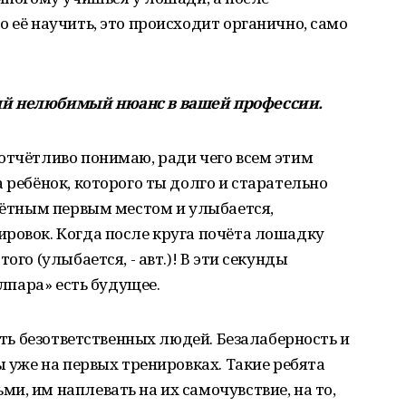
о её научить, это происходит органично, само
ый нелюбимый нюанс в вашей профессии.
отчётливо понимаю, ради чего всем этим
 ребёнок, которого ты долго и старательно
очётным первым местом и улыбается,
ровок. Когда после круга почёта лошадку
ого (улыбается, - авт.)! В эти секунды
улпара» есть будущее.
вать безответственных людей. Безалаберность и
ы уже на первых тренировках. Такие ребята
и, им наплевать на их самочувствие, на то,