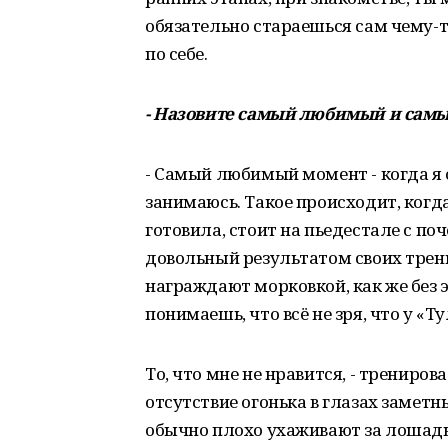
обязательно стараешься сам чему-т
по себе.
- Назовите самый любимый и сам
- Самый любимый момент - когда я 
занимаюсь. Такое происходит, когда
готовила, стоит на пьедестале с п
довольный результатом своих трени
награждают морковкой, как же без эт
понимаешь, что всё не зря, что у «Т
То, что мне не нравится, - трениро
отсутствие огонька в глазах заметн
обычно плохо ухаживают за лошадьм