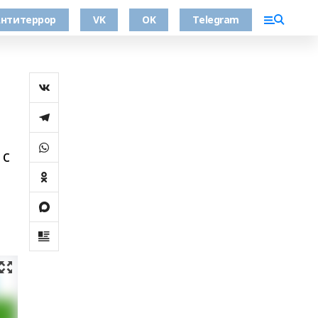
нтитеррор
VK
OK
Telegram
 с