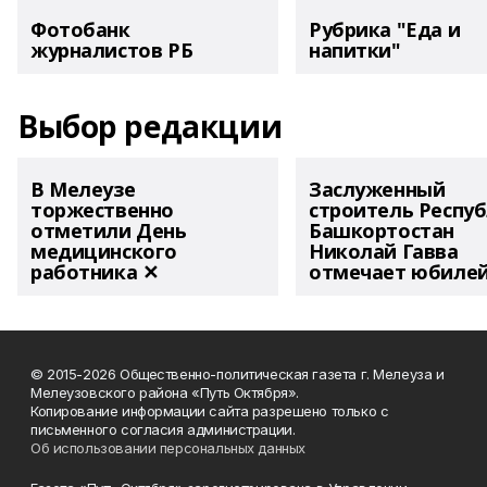
Фотобанк
Рубрика "Еда и
журналистов РБ
напитки"
Выбор редакции
В Мелеузе
Заслуженный
торжественно
строитель Респу
отметили День
Башкортостан
медицинского
Николай Гавва
работника ✕
отмечает юбиле
© 2015-2026 Общественно-политическая газета г. Мелеуза и
Мелеузовского района «Путь Октября».
Копирование информации сайта разрешено только с
письменного согласия администрации.
Об использовании персональных данных