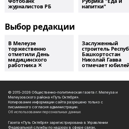
Фотобанк
Рубрика "Еда и
журналистов РБ
напитки"
Выбор редакции
В Мелеузе
Заслуженный
торжественно
строитель Респу
отметили День
Башкортостан
медицинского
Николай Гавва
работника ✕
отмечает юбиле
© 2015-2026 Общественно-политическая газета г. Мелеуза и
Мелеузовского района «Путь Октября».
Копирование информации сайта разрешено только с
письменного согласия администрации.
Об использовании персональных данных
Газета «Путь Октября» зарегистрирована в Управлении
Федеральной службы по надзору в сфере связи,