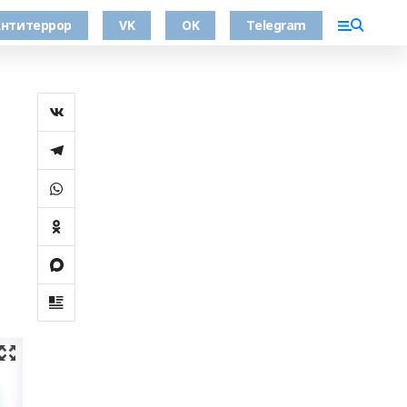
нтитеррор
VK
OK
Telegram
а