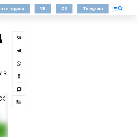
нтитеррор
VK
OK
Telegram
д
у в