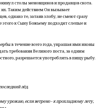
кинул столы меновщиков и продавцов скота.
л их. Таким действием Он вызывает
ев, однако те, затаив злобу, не смеют сразу
ле этого к Сыну Божьему подходят слепые и
рбы в течение всего года, украшая ими иконы
дать требования Великого поста, за одним
остного, разрешается употреблять в пищу рыбу.
 последний лёд.
тому урожаю, если ветрено - к прохладному лету,
цы.