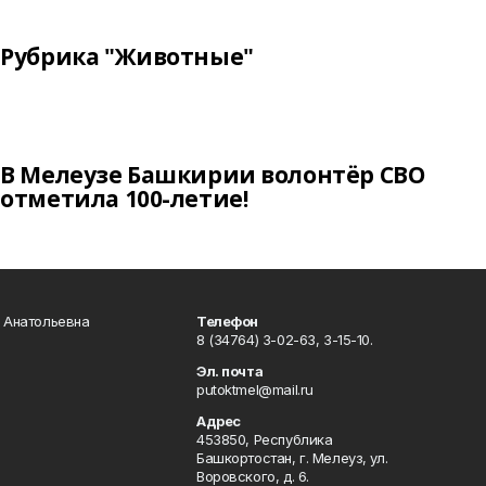
Рубрика "Животные"
В Мелеузе Башкирии волонтёр СВО
отметила 100-летие!
а Анатольевна
Телефон
8 (34764) 3-02-63, 3-15-10.
Эл. почта
putoktmel@mail.ru
Адрес
453850, Республика
Башкортостан, г. Мелеуз, ул.
Воровского, д. 6.