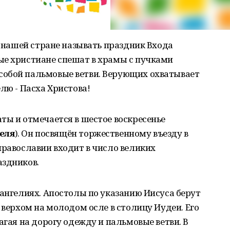
в нашей стране называть праздник Входа
ые христиане спешат в храмы с пучками
собой пальмовые ветви. Верующих охватывает
лю - Пасха Христова!
ты и отмечается в шестое воскресенье
реля
). Он посвящён торжественному въезду в
православии входит в число великих
аздников.
вангелиях. Апостолы по указанию Иисуса берут
 верхом на молодом осле в столицу Иудеи. Его
агая на дорогу одежду и пальмовые ветви. В