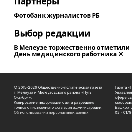
Партнеры
Фотобанк журналистов РБ
Выбор редакции
В Мелеузе торжественно отметили
День медицинского работника ✕
© 2015-2026 Общественно-политическая газета
Газета «
г. Мелеуза и Мелеузовского района «Путь
Управлен
Октября».
сфере св
Копирование информации сайта разрешено
массовых
только с письменного согласия администрации.
Башкорто
Об использовании персональных данных
02 - 0178