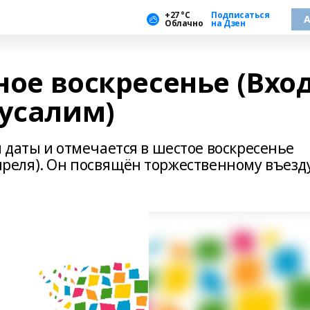
+27 °С
Подписаться
А
Облачно
на Дзен
бное воскресенье (Вхо
русалим)
 даты и отмечается в шестое воскресенье
 апреля). Он посвящён торжественному въезд