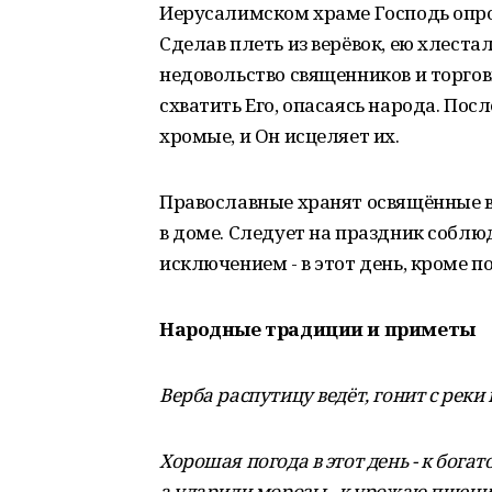
Иерусалимском храме Господь опро
Сделав плеть из верёвок, ею хлеста
недовольство священников и торговц
схватить Его, опасаясь народа. Пос
хромые, и Он исцеляет их.
Православные хранят освящённые ве
в доме. Следует на праздник соблю
исключением - в этот день, кроме п
Народные традиции и приметы
Верба распутицу ведёт, гонит с реки
Хорошая погода в этот день - к бога
а ударили морозы - к урожаю пшени