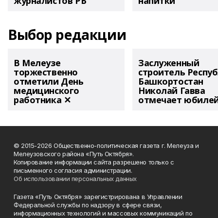
журналистов РБ
напитки"
Выбор редакции
В Мелеузе
Заслуженный
торжественно
строитель Респу
отметили День
Башкортостан
медицинского
Николай Гавва
работника ✕
отмечает юбиле
© 2015-2026 Общественно-политическая газета г. Мелеуза и
Мелеузовского района «Путь Октября».
Копирование информации сайта разрешено только с
письменного согласия администрации.
Об использовании персональных данных
Газета «Путь Октября» зарегистрирована в Управлении
Федеральной службы по надзору в сфере связи,
информационных технологий и массовых коммуникаций по