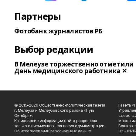
Партнеры
Фотобанк журналистов РБ
Выбор редакции
В Мелеузе торжественно отметили
День медицинского работника ✕
© 2015-2026 Общественно-политическая газета
Газета «
г. Мелеуза и Мелеузовского района «Путь
Управлен
Октября».
сфере св
Копирование информации сайта разрешено
массовых
только с письменного согласия администрации.
Башкорто
Об использовании персональных данных
02 - 0178