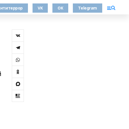
нтитеррор
VK
OK
Telegram
й