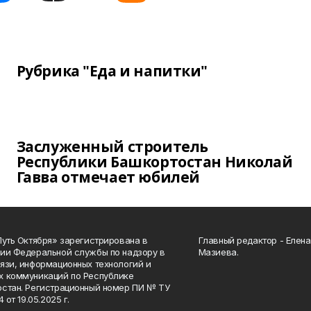
Рубрика "Еда и напитки"
Заслуженный строитель
Республики Башкортостан Николай
Гавва отмечает юбилей
Путь Октября» зарегистрирована в
Главный редактор - Елен
ии Федеральной службы по надзору в
Мазиева.
язи, информационных технологий и
 коммуникаций по Республике
стан. Регистрационный номер ПИ № ТУ
4 от 19.05.2025 г.