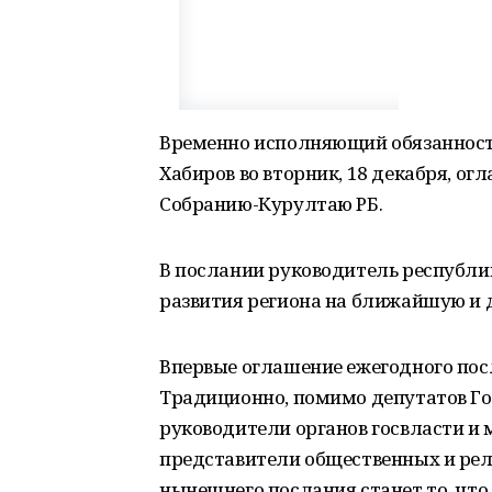
Временно исполняющий обязанност
Хабиров во вторник, 18 декабря, ог
Собранию-Курултаю РБ.
В послании руководитель республи
развития региона на ближайшую и 
Впервые оглашение ежегодного посл
Традиционно, помимо депутатов Го
руководители органов госвласти и 
представители общественных и ре
нынешнего послания станет то, чт