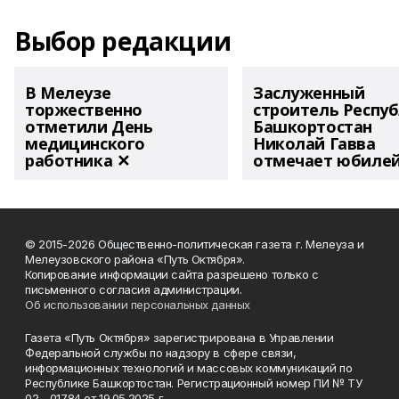
Выбор редакции
В Мелеузе
Заслуженный
торжественно
строитель Респу
отметили День
Башкортостан
медицинского
Николай Гавва
работника ✕
отмечает юбиле
© 2015-2026 Общественно-политическая газета г. Мелеуза и
Мелеузовского района «Путь Октября».
Копирование информации сайта разрешено только с
письменного согласия администрации.
Об использовании персональных данных
Газета «Путь Октября» зарегистрирована в Управлении
Федеральной службы по надзору в сфере связи,
информационных технологий и массовых коммуникаций по
Республике Башкортостан. Регистрационный номер ПИ № ТУ
02 - 01784 от 19.05.2025 г.