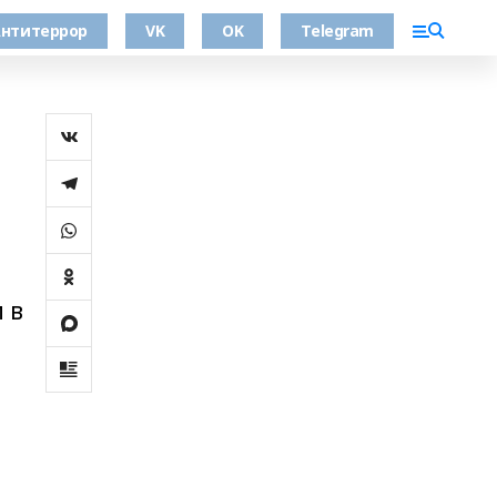
нтитеррор
VK
OK
Telegram
 в