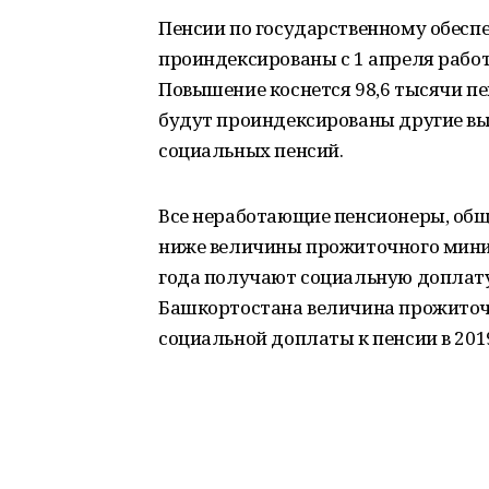
Пенсии по государственному обеспе
проиндексированы с 1 апреля рабо
Повышение коснется 98,6 тысячи п
будут проиндексированы другие вы
социальных пенсий.
Все неработающие пенсионеры, общ
ниже величины прожиточного миним
года получают социальную доплату
Башкортостана величина прожиточ
социальной доплаты к пенсии в 2019