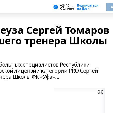
+24 °С
Подписаться
А
Облачно
на Дзен
еуза Сергей Томаров
ршего тренера Школы
тбольных специалистов Республики
рской лицензии категории PRO Сергей
нера Школы ФК «Уфа»...