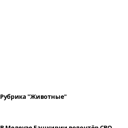
Рубрика "Животные"
В Мелеузе Башкирии волонтёр СВО