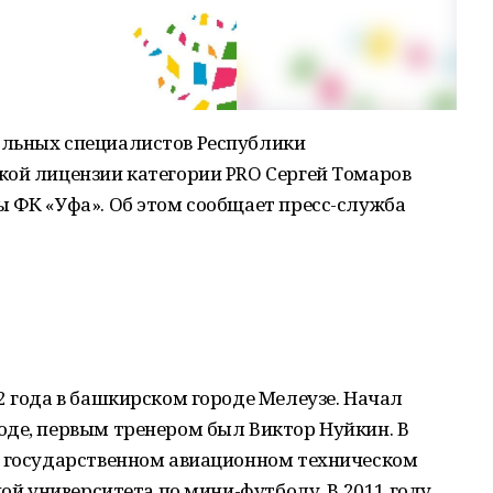
ольных специалистов Республики
кой лицензии категории PRO Сергей Томаров
ы ФК «Уфа». Об этом сообщает пресс-служба
2 года в башкирском городе Мелеузе. Начал
оде, первым тренером был Виктор Нуйкин. В
м государственном авиационном техническом
ной университета по мини-футболу. В 2011 году