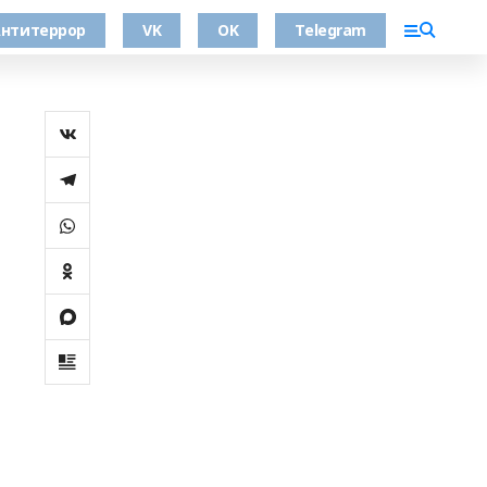
нтитеррор
VK
OK
Telegram