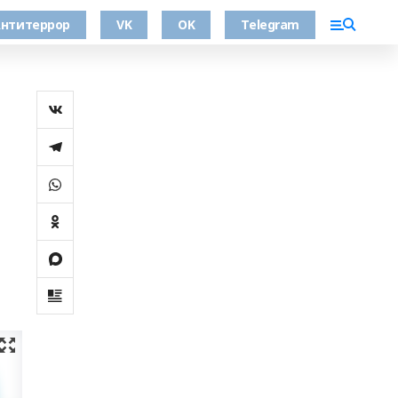
нтитеррор
VK
OK
Telegram