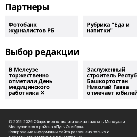
Партнеры
Фотобанк
Рубрика "Еда и
журналистов РБ
напитки"
Выбор редакции
В Мелеузе
Заслуженный
торжественно
строитель Респу
отметили День
Башкортостан
медицинского
Николай Гавва
работника ✕
отмечает юбиле
© 2015-2026 Общественно-политическая газета г. Мелеуза и
Мелеузовского района «Путь Октября».
Копирование информации сайта разрешено только с