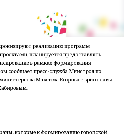
нхронизируют реализацию программ
проектами, планируется предоставлять
нсирование в рамках формирования
том сообщает пресс-служба Минстроя по
министерства Максима Егорова с врио главы
Хабировым.
страны, которые к формированию городской