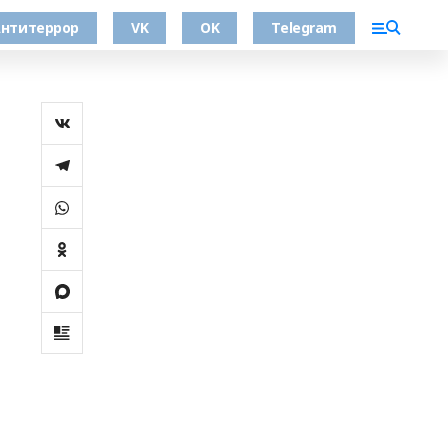
нтитеррор
VK
OK
Telegram