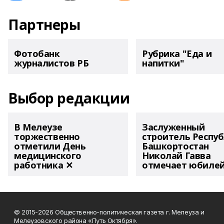
Партнеры
Фотобанк
Рубрика "Еда и
журналистов РБ
напитки"
Выбор редакции
В Мелеузе
Заслуженный
торжественно
строитель Респу
отметили День
Башкортостан
медицинского
Николай Гавва
работника ✕
отмечает юбиле
© 2015-2026 Общественно-политическая газета г. Мелеуза и
Мелеузовского района «Путь Октября».