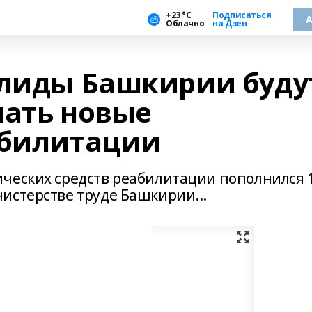
+23 °С
Подписаться
А
Облачно
на Дзен
алиды Башкирии буду
чать новые
абилитации
ческих средств реабилитации пополнился 
истерстве труде Башкирии...