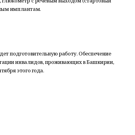
, глюкометр с речевым выходом (стартовый
рным имплантам.
едет подготовительную работу. Обеспечение
тации инвалидов, проживающих в Башкирии,
тября этого года.