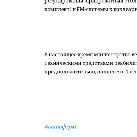
регулирования, прикроватный стол
комплект) и FM-системы к кохлеа
В настоящее время министерство в
техническими средствами реабили
предположительно, начнется с 1 сен
Башинформ
.