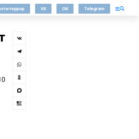
нтитеррор
VK
OK
Telegram
т
10