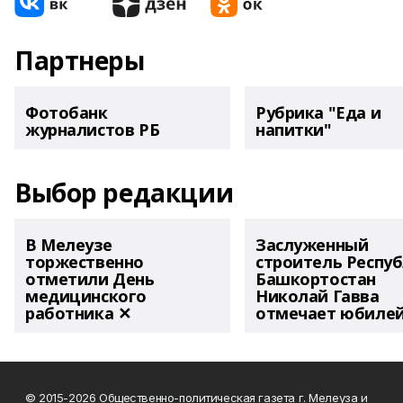
Партнеры
Фотобанк
Рубрика "Еда и
журналистов РБ
напитки"
Выбор редакции
В Мелеузе
Заслуженный
торжественно
строитель Респу
отметили День
Башкортостан
медицинского
Николай Гавва
работника ✕
отмечает юбиле
© 2015-2026 Общественно-политическая газета г. Мелеуза и