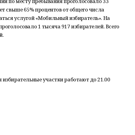
нии по месту пребывания проголосовало 33
яет свыше 65% процентов от общего числа
аться услугой «Мобильный избиратель». На
роголосовало 1 тысяча 917 избирателей. Всего
й.
 избирательные участки работают до 21.00