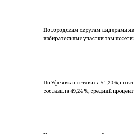
По городским округам лидерами явк
избирательные участки там посетил
По Уфе явка составила 51,20%, по 
составила 49,24 %, средний процент