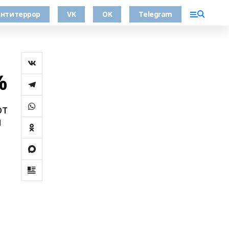
нтитеррор
VK
OK
Telegram
%
от
я