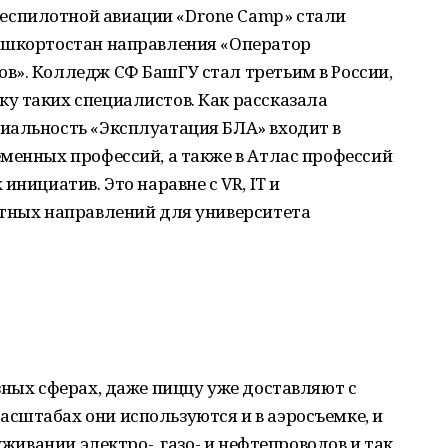
спилотной авиации «Drone Camp» стали
ашкортостан направления «Оператор
в». Колледж СФ БашГУ стал третьим в России,
у таких специалистов. Как рассказала
иальность «Эксплуатация БЛА» входит в
менных профессий, а также в Атлас профессий
инициатив. Это наравне с VR, IT и
етных направлений для университета
зных сферах, даже пиццу уже доставляют с
сштабах они используются и в аэросъемке, и
уживании электро-, газо- и нефтепроводов и так