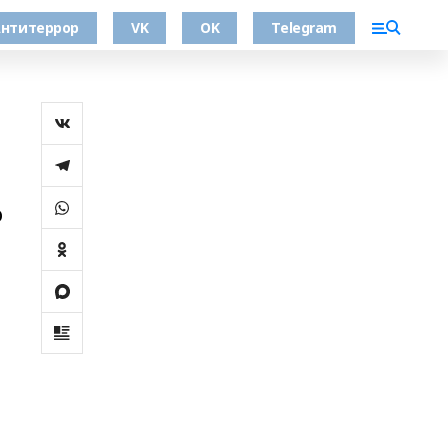
нтитеррор
VK
OK
Telegram
о