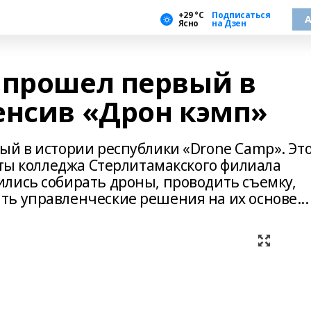
+29 °С
Подписаться
А
Ясно
на Дзен
 прошел первый в
енсив «Дрон кэмп»
ый в истории республики «Drone Camp». Эт
нты колледжа Стерлитамакского филиала
лись собирать дроны, проводить съемку,
ь управленческие решения на их основе...