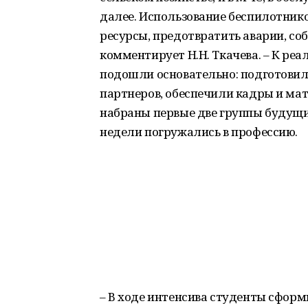
далее. Использование беспилотник
ресурсы, предотвратить аварии, со
комментирует Н.Н. Ткачева. – К р
подошли основательно: подготовил
партнеров, обеспечили кадры и мат
набраны первые две группы будущи
недели погружались в профессию.
– В ходе интенсива студенты сфор