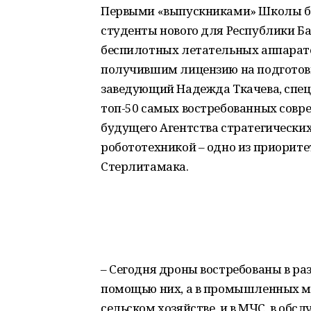
Первыми «выпускниками» Школы бе
студенты нового для Республики Б
беспилотных летательных аппарато
получившим лицензию на подготовк
заведующий Надежда Ткачева, спец
топ-50 самых востребованных совре
будущего Агентства стратегических 
робототехникой – одно из приорит
Стерлитамака.
– Сегодня дроны востребованы в ра
помощью них, а в промышленных ма
сельском хозяйстве, и в МЧС, в обсл