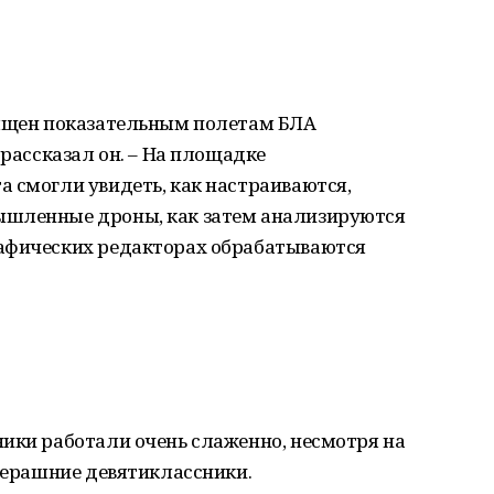
вящен показательным полетам БЛА
 рассказал он. – На площадке
 смогли увидеть, как настраиваются,
ышленные дроны, как затем анализируются
рафических редакторах обрабатываются
ники работали очень слаженно, несмотря на
вчерашние девятиклассники.