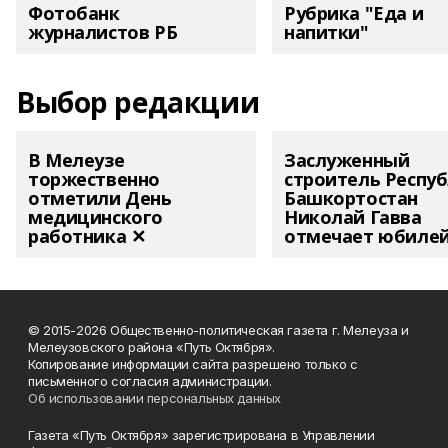
Фотобанк
Рубрика "Еда и
журналистов РБ
напитки"
Выбор редакции
В Мелеузе
Заслуженный
торжественно
строитель Респу
отметили День
Башкортостан
медицинского
Николай Гавва
работника ✕
отмечает юбиле
© 2015-2026 Общественно-политическая газета г. Мелеуза и
Мелеузовского района «Путь Октября».
Копирование информации сайта разрешено только с
письменного согласия администрации.
Об использовании персональных данных
Газета «Путь Октября» зарегистрирована в Управлении