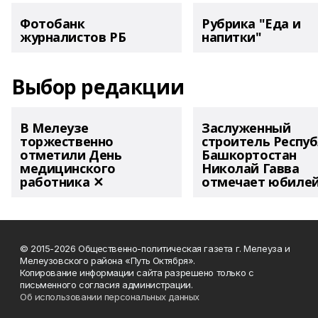
Фотобанк
Рубрика "Еда и
журналистов РБ
напитки"
Выбор редакции
В Мелеузе
Заслуженный
торжественно
строитель Респу
отметили День
Башкортостан
медицинского
Николай Гавва
работника ✕
отмечает юбиле
© 2015-2026 Общественно-политическая газета г. Мелеуза и
Мелеузовского района «Путь Октября».
Копирование информации сайта разрешено только с
письменного согласия администрации.
Об использовании персональных данных