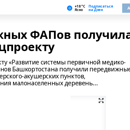
+18 °С
Подписаться
А
Ясно
на Дзен
жных ФАПов получил
цпроекту
кту «Развитие системы первичной медико-
онов Башкортостана получили передвижны
рского-акушерских пунктов,
ния малонаселенных деревень...