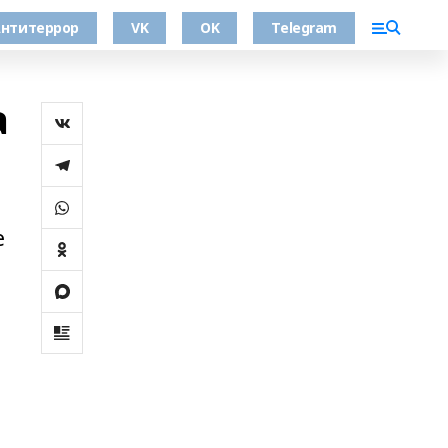
нтитеррор
VK
OK
Telegram
а
е