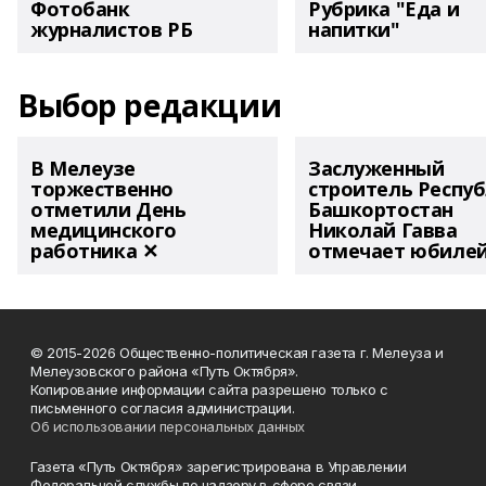
Фотобанк
Рубрика "Еда и
журналистов РБ
напитки"
Выбор редакции
В Мелеузе
Заслуженный
торжественно
строитель Респу
отметили День
Башкортостан
медицинского
Николай Гавва
работника ✕
отмечает юбиле
© 2015-2026 Общественно-политическая газета г. Мелеуза и
Мелеузовского района «Путь Октября».
Копирование информации сайта разрешено только с
письменного согласия администрации.
Об использовании персональных данных
Газета «Путь Октября» зарегистрирована в Управлении
Федеральной службы по надзору в сфере связи,