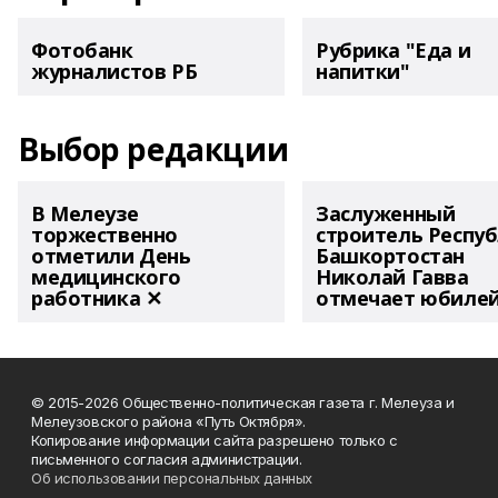
Фотобанк
Рубрика "Еда и
журналистов РБ
напитки"
Выбор редакции
В Мелеузе
Заслуженный
торжественно
строитель Респу
отметили День
Башкортостан
медицинского
Николай Гавва
работника ✕
отмечает юбиле
© 2015-2026 Общественно-политическая газета г. Мелеуза и
Мелеузовского района «Путь Октября».
Копирование информации сайта разрешено только с
письменного согласия администрации.
Об использовании персональных данных