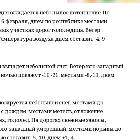
дня ожидается небольшое потепление. По
 16 февраля, днем по республике местами
ных участках дорог гололедица. Ветер
мпература воздуха днем составит -4,-9
и выпадет небольшой снег. Ветер юго-западный
очью покажут -16,-21, местами -8,-13, днем
гнозируется небольшой снег, местами до
г с дождем, местами метель, отложение
ях, гололед. На дорогах снежные заносы,
 юго-западный умеренный, местами порывы до
 составит -5,-10, днем +1,-4.