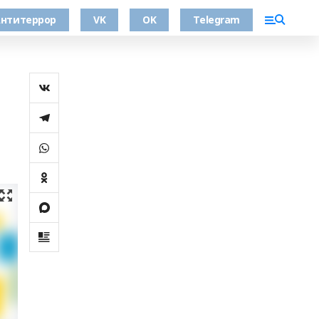
нтитеррор
VK
OK
Telegram