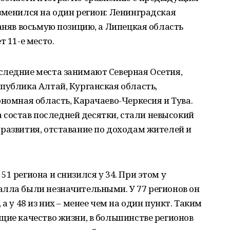
зменился на один регион: Ленинградская
заняв восьмую позицию, а Липецкая область
т 11-е место.
следние места занимают Северная Осетия,
публика Алтай, Курганская область,
ономная область, Карачаево-Черкесия и Тува.
остав последней десятки, стали невысокий
развития, отставание по доходам жителей и
1 региона и снизился у 34. При этом у
алла были незначительными. У 77 регионов он
а у 48 из них – менее чем на один пункт. Таким
щие качество жизни, в большинстве регионов