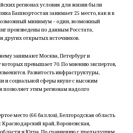
сийских регионах условия для жизни были
ка Башкортостан занимает 25 место, как и в
 (возможный минимум – один, возможный
инг произведены по данным Росстата,
и других открытых источников.
нему занимают Москва, Петербург и
 которых превышает 70. По мнению экспертов,
изменится. Развитость инфраструктуры,
и и социальной сферы вкупе с высоким
 позволяет этим регионам надолго
ртое место (66 баллов), Белгородская область
ы: Краснодарский край, Воронежская,
области и Югра. По сравнению с предыдущим