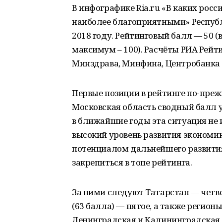
В инфографике Ria.ru «В каких рос
наиболее благоприятными» Республи
2018 году. Рейтинговый балл — 50
максимум – 100). Расчёты РИА Рейт
Минздрава, Минфина, Центробанка 
Первые позиции в рейтинге по-преж
Московская область сводный балл у
в ближайшие годы эта ситуация не 
высокий уровень развития экономик
потенциалом дальнейшего развития
закрепиться в топе рейтинга.
За ними следуют Татарстан — четве
(63 балла) — пятое, а также регион
Ленинградская и Калининградская 