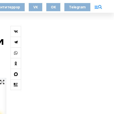
нтитеррор
VK
OK
Telegram
и