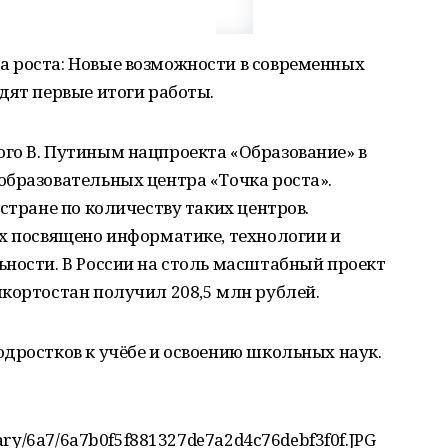
 роста: Новые возможности в современных
дят первые итоги работы.
го В. Путиным нацпроекта «Образование» в
образовательных центра «Точка роста».
стране по количеству таких центров.
их посвящено информатике, технологии и
ности. В России на столь масштабный проект
кортостан получил 208,5 млн рублей.
дростков к учёбе и освоению школьных наук.
rary/6a7/6a7b0f5f881327de7a2d4c76debf3f0f.JPG