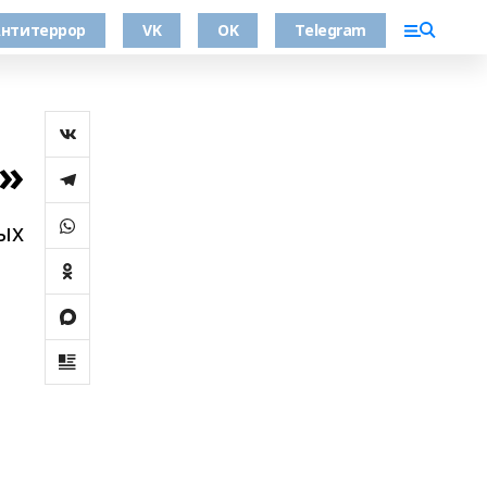
нтитеррор
VK
OK
Telegram
»
ых