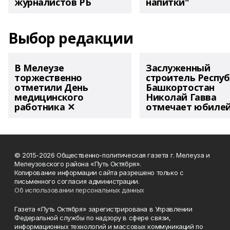
журналистов РБ
напитки"
Выбор редакции
В Мелеузе
Заслуженный
торжественно
строитель Респу
отметили День
Башкортостан
медицинского
Николай Гавва
работника ✕
отмечает юбиле
© 2015-2026 Общественно-политическая газета г. Мелеуза и
Мелеузовского района «Путь Октября».
Копирование информации сайта разрешено только с
письменного согласия администрации.
Об использовании персональных данных
Газета «Путь Октября» зарегистрирована в Управлении
Федеральной службы по надзору в сфере связи,
информационных технологий и массовых коммуникаций по