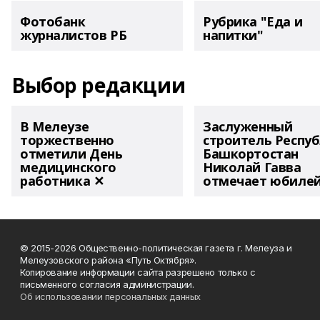
Фотобанк
Рубрика "Еда и
журналистов РБ
напитки"
Выбор редакции
В Мелеузе
Заслуженный
торжественно
строитель Респу
отметили День
Башкортостан
медицинского
Николай Гавва
работника ✕
отмечает юбиле
© 2015-2026 Общественно-политическая газета г. Мелеуза и
Мелеузовского района «Путь Октября».
Копирование информации сайта разрешено только с
письменного согласия администрации.
Об использовании персональных данных