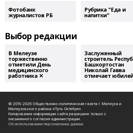
Фотобанк
Рубрика "Еда и
журналистов РБ
напитки"
Выбор редакции
В Мелеузе
Заслуженный
торжественно
строитель Респу
отметили День
Башкортостан
медицинского
Николай Гавва
работника ✕
отмечает юбиле
© 2015-2026 Общественно-политическая газета г. Мелеуза и
Мелеузовского района «Путь Октября».
Копирование информации сайта разрешено только с
письменного согласия администрации.
Об использовании персональных данных