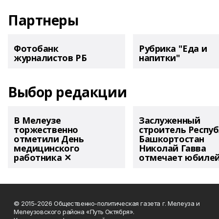
Партнеры
Фотобанк
Рубрика "Еда и
журналистов РБ
напитки"
Выбор редакции
В Мелеузе
Заслуженный
торжественно
строитель Респу
отметили День
Башкортостан
медицинского
Николай Гавва
работника ✕
отмечает юбиле
© 2015-2026 Общественно-политическая газета г. Мелеуза и
Мелеузовского района «Путь Октября».