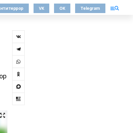
нтитеррор
VK
OK
Telegram
ор