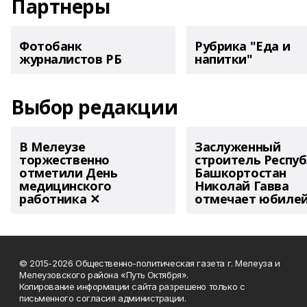
Партнеры
Фотобанк
Рубрика "Еда и
журналистов РБ
напитки"
Выбор редакции
В Мелеузе
Заслуженный
торжественно
строитель Респу
отметили День
Башкортостан
медицинского
Николай Гавва
работника ✕
отмечает юбиле
© 2015-2026 Общественно-политическая газета г. Мелеуза и
Мелеузовского района «Путь Октября».
Копирование информации сайта разрешено только с
письменного согласия администрации.