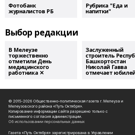
Фотобанк
Рубрика "Еда и
журналистов РБ
напитки"
Выбор редакции
В Мелеузе
Заслуженный
торжественно
строитель Респу
отметили День
Башкортостан
медицинского
Николай Гавва
работника ✕
отмечает юбиле
© 2015-2026 Общественно-политическая газета г. Мелеуза и
Мелеузовского района «Путь Октября».
Копирование информации сайта разрешено только с
письменного согласия администрации.
Об использовании персональных данных
Газета «Путь Октября» зарегистрирована в Управлении