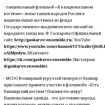
- танцевальный флешмоб «Я в национальном
костюме»: показ танцев народов России в
национальных костюмах из фонда
Государственного академического ансамбля
народного танца им. Ф. Гаскарова (Официальный
сайт:
http://gaskarov-ensemble.ru
/, YouTube:
https://www.youtube.com/channel/UCUnxRrQ0c0LE
zAIMjedyw
, ВКонтакте
https://vk.com/gaskarov.ensemble
, Инстаграм:
@gaskarov.ensemble
);
- МСОО Всемирный курултай (конгресс) башкир
приглашает принять участие в флешмобе: «Есть
башкирский костюм? Покажи его миру!
Национальная одежда - это достояние народа,
изучив которого, можно узнать о традициях,