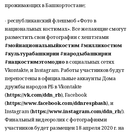
проживающих в Башкортостане;
- республиканский флешмоб «Фото в
национальных костюмах». Все желающие смогут
разместить свои фотографии с хештэгами
#мойнациональныйкостюм #милликостюм
#культурабашкирии #народыбашкирии
#нацкостюмэтомодно
в социальных сетях
Vkontakte, и Instagram. Работы участников будут
перепостены в официальные аккаунты Дома
дружбы народов РБ в Vkontakte
(
https://vk.com/ddn_rb
), Facebook
(
https://www.facebook.com/ddnrespbash
), и
Instagram (
https://www.instagram.com/ddn_rb/
).
Финальный видеоролик с фотографиями
участников будет размещен 18 апреля 2020 г. на