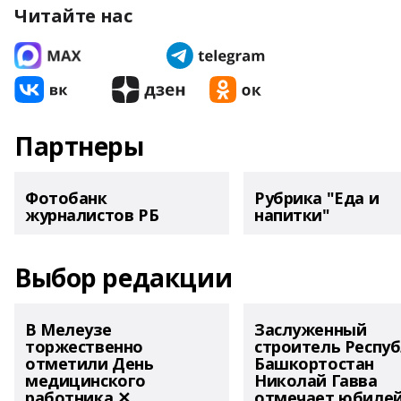
Читайте нас
Партнеры
Фотобанк
Рубрика "Еда и
журналистов РБ
напитки"
Выбор редакции
В Мелеузе
Заслуженный
торжественно
строитель Респу
отметили День
Башкортостан
медицинского
Николай Гавва
работника ✕
отмечает юбиле