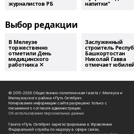
журналистов РБ
напитки"
Выбор редакции
В Мелеузе
Заслуженный
торжественно
строитель Респу
отметили День
Башкортостан
медицинского
Николай Гавва
работника ✕
отмечает юбиле
© 2015-2026 Общественно-политическая газета г. Мелеуза и
Мелеузовского района «Путь Октября».
Копирование информации сайта разрешено только с
письменного согласия администрации.
Об использовании персональных данных
Газета «Путь Октября» зарегистрирована в Управлении
Федеральной службы по надзору в сфере связи,