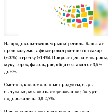
На продовольственном рынке региона Башстат
предсказуемо зафиксировал рост цен на сахар
(+20%) и гречку (+14%). Прирост цен на макароны,
муку, горох, фасоль, рис, яйца составил от 3,5%
до 6%.
Сметана, кисломолочные продукты, сыры
сычужные, молоко пастеризованное, йогурт –
подорожали на 0,8-2,7%.
Пшено, манная, овсяная и перловая крупы,