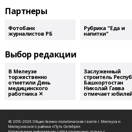
Партнеры
Фотобанк
Рубрика "Еда и
журналистов РБ
напитки"
Выбор редакции
В Мелеузе
Заслуженный
торжественно
строитель Респу
отметили День
Башкортостан
медицинского
Николай Гавва
работника ✕
отмечает юбиле
© 2015-2026 Общественно-политическая газета г. Мелеуза и
Мелеузовского района «Путь Октября».
Копирование информации сайта разрешено только с