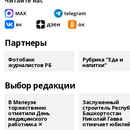
Читайте нас
Партнеры
Фотобанк
Рубрика "Еда и
журналистов РБ
напитки"
Выбор редакции
В Мелеузе
Заслуженный
торжественно
строитель Респу
отметили День
Башкортостан
медицинского
Николай Гавва
работника ✕
отмечает юбиле