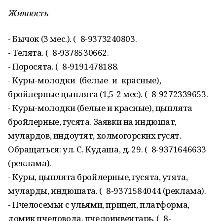
Живность
- Бычок (3 мес.). ( 8-9373240803.
- Телята. ( 8-9378530662.
- Поросята. ( 8-9191478188.
- Куры-молодки (белые и красные),
бройлерные цыплята (1,5-2 мес). ( 8-9272339653.
- Куры-молодки (белые и красные), цыплята
бройлерные, гусята. Заявки на индюшат,
мулардов, индоутят, холмогорских гусят.
Обращаться: ул. С. Кудаша, д. 29. ( 8-9371646633
(реклама).
- Куры, цыплята бройлерные, гусята, утята,
муларды, индюшата. ( 8-9371584044 (реклама).
- Пчелосемьи с ульями, прицеп, платформа,
домик пчеловода, пчелоинвентарь. ( 8-