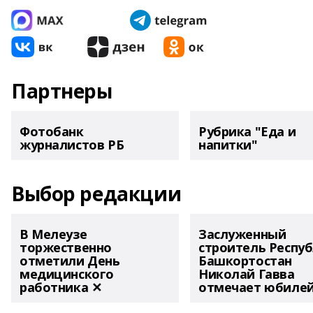
Партнеры
Фотобанк
Рубрика "Еда и
журналистов РБ
напитки"
Выбор редакции
В Мелеузе
Заслуженный
торжественно
строитель Респу
отметили День
Башкортостан
медицинского
Николай Гавва
работника ✕
отмечает юбиле